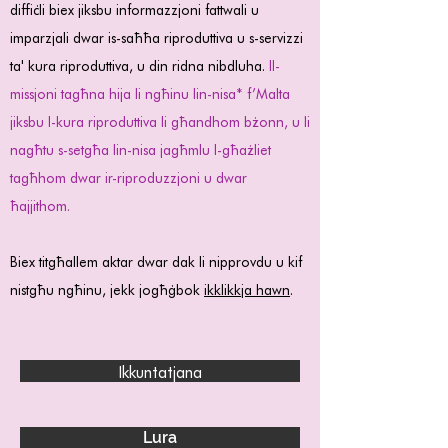
diffiċli biex jiksbu informazzjoni fattwali u
imparzjali dwar is-saħħa riproduttiva u s-servizzi
ta' kura riproduttiva, u din ridna nibdluha.
Il-
missjoni tagħna hija li ngħinu lin-nisa* f’Malta
jiksbu l-kura riproduttiva li għandhom bżonn, u li
nagħtu s-setgħa lin-nisa jagħmlu l-għażliet
tagħhom dwar ir-riproduzzjoni u dwar
ħajjithom.
Biex titgħallem aktar dwar dak li nipprovdu u kif
nistgħu ngħinu, jekk jogħġbok
ikklikkja hawn
.
Ikkuntatjana
Lura