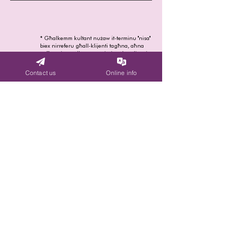
* Għalkemm kultant nużaw it-terminu "nisa"
biex nirreferu għall-klijenti tagħna, aħna
noffru minn qalbna s-servizzi tagħna lin-nies
kollha ta' kull orjentazzjoniji sesswali u identita'
tal-ġeneru.
Contact us
Online info
2778 0037
/
2034 1686