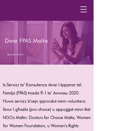
Dwar FPAS Malta
Servizz minn:
Is-Servizz ta’ Konsulenza dwar l-Ippjanar tal-
Familja (FPAS) tnieda fl-1 ta’ Awwissu 2020.
Huwa servizz b’xejn ipprovdut minn voluntiera
favur l-għażla (pro-choice) u appoġġat minn tliet
NGOs Maltin: Doctors for Choice Malta, Women
for Women Foundation, u Women's Rights