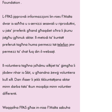
Foundation .
L-FPAS jipprovdi informazzjoni lin-nies f’Malta
dwar is-saħħa u s-servizzi sesswali u riproduttivi,
u jista’ jirreferik għand għaqdiet oħra li jkunu
jistgħu jgħinuk aktar. Il-metodi ta' kuntatt
preferuti tagħna huma permezz tat-
telefon
jew
permezz ta' chat fuq din il-websajt.
Il-voluntiera tagħna jaħdmu xiftijiet ta’ ġimgħa li
jibdew nhar is-Sibt, u għandna żewġ voluntiera
kull xift. Dan ifisser li jekk tikkuntattjana aktar
minn darba tista' tkun moqdija minn voluntier
differenti.
Waqqafna FPAS għax in-nisa f’Malta sabuha